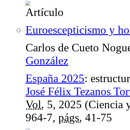
Euroescepticismo y ho
Carlos de Cueto Nogu
González
España 2025
:
estructu
José Félix Tezanos Tor
Vol.
5, 2025 (Ciencia y
964-7,
págs.
41-75