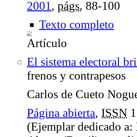
2001
,
págs.
88-100
Texto completo
El sistema electoral br
frenos y contrapesos
Carlos de Cueto Nogu
Página abierta
,
ISSN
1
(Ejemplar dedicado a: