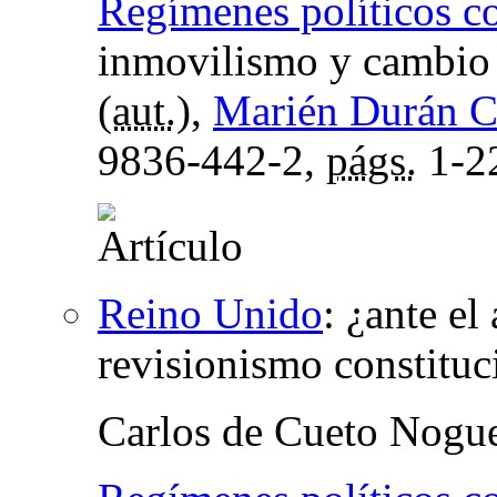
Regímenes políticos 
inmovilismo y cambio
(
aut.
),
Marién Durán C
9836-442-2,
págs.
1-2
Reino Unido
:
¿ante el
revisionismo constituc
Carlos de Cueto Nogu