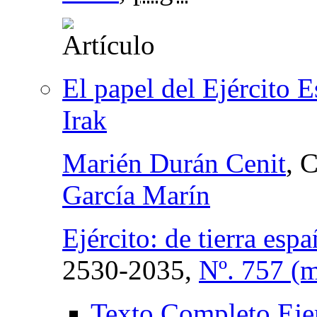
El papel del Ejército 
Irak
Marién Durán Cenit
, 
García Marín
Ejército: de tierra espa
2530-2035,
Nº. 757 (
Texto Completo Eje