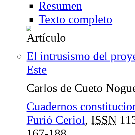
Resumen
Texto completo
El intrusismo del proy
Este
Carlos de Cueto Nogu
Cuadernos constitucion
Furió Ceriol
,
ISSN
113
167-188