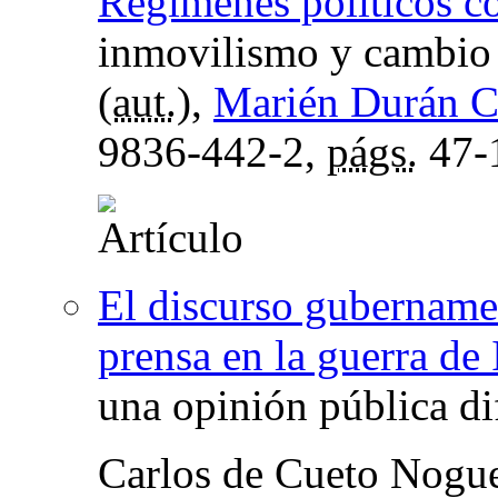
Regímenes políticos 
inmovilismo y cambio
(
aut.
),
Marién Durán C
9836-442-2,
págs.
47-
El discurso gubername
prensa en la guerra de 
una opinión pública di
Carlos de Cueto Nogu