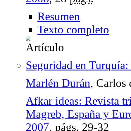
Resumen
Texto completo
Seguridad en Turquía:
Marlén Durán
, Carlos
Afkar ideas: Revista tr
Magreb, España y Eur
2007
,
págs.
29-32