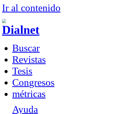
Ir al conteni
d
o
B
uscar
R
evistas
T
esis
Co
n
gresos
m
étricas
Ayuda