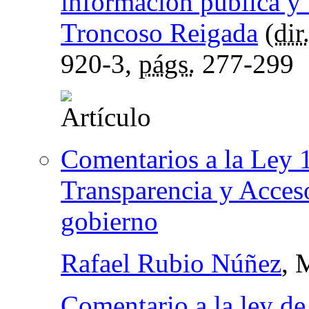
información pública y
Troncoso Reigada
(
dir
920-3,
págs.
277-299
Comentarios a la Ley 1
Transparencia y Acceso
gobierno
Rafael Rubio Núñez
, 
Comentario a la ley de 