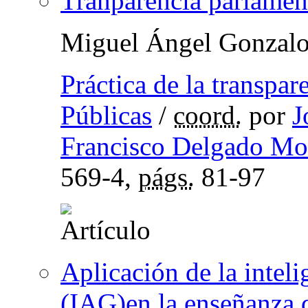
Tranparencia parlamen
Miguel Ángel Gonzalo
Práctica de la transpar
Públicas
/
coord.
por
J
Francisco Delgado Mo
569-4,
págs.
81-97
Aplicación de la intelig
(IAG)en la enseñanza de