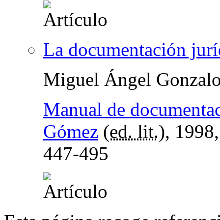
La documentación juríd
Miguel Ángel Gonzalo
Manual de documentaci
Gómez
(
ed. lit.
), 1998
447-495