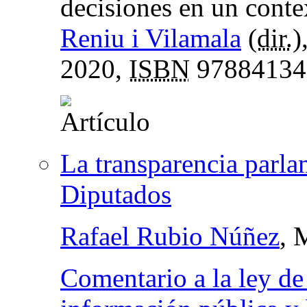
decisiones en un cont
Reniu i Vilamala
(
dir.
)
2020,
ISBN
97884134
La transparencia parla
Diputados
Rafael Rubio Núñez
, 
Comentario a la ley de 