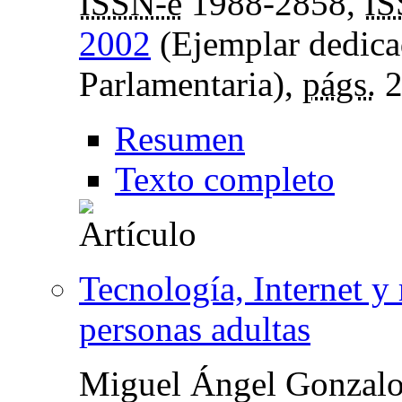
ISSN-e
1988-2858,
I
2002
(Ejemplar dedic
Parlamentaria),
págs.
2
Resumen
Texto completo
Tecnología, Internet y
personas adultas
Miguel Ángel Gonzalo