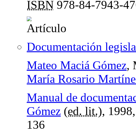
ISBN
978-84-7943-47
Documentación legisla
Mateo Maciá Gómez
,
María Rosario Martín
Manual de documentaci
Gómez
(
ed. lit.
), 1998
136