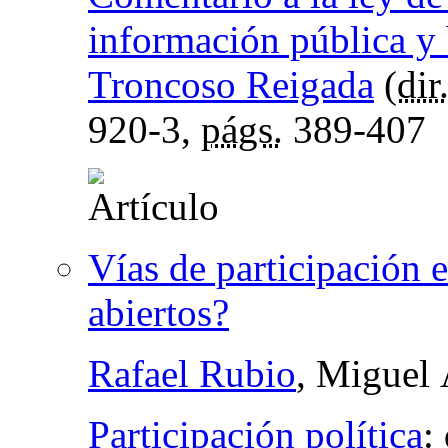
información pública y
Troncoso Reigada
(
dir
920-3,
págs.
389-407
Vías de participación 
abiertos?
Rafael Rubio
, Miguel
Participación política
: