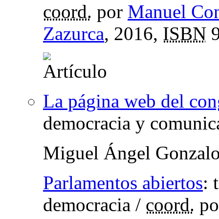
coord.
por
Manuel Con
Zazurca
, 2016,
ISBN
9
La página web del con
democracia y comunic
Miguel Ángel Gonzalo
Parlamentos abiertos
:
democracia
/
coord.
po