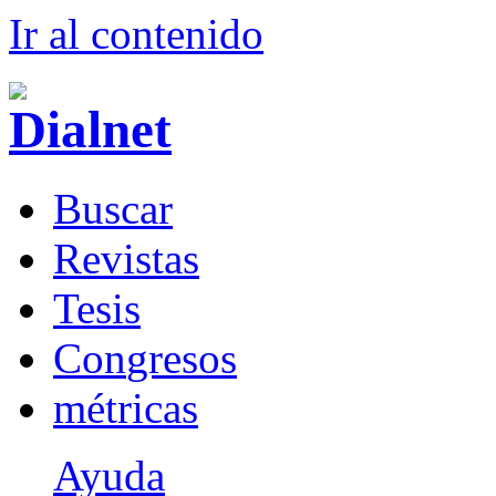
Ir al conteni
d
o
B
uscar
R
evistas
T
esis
Co
n
gresos
m
étricas
Ayuda