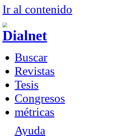
Ir al conteni
d
o
B
uscar
R
evistas
T
esis
Co
n
gresos
m
étricas
Ayuda