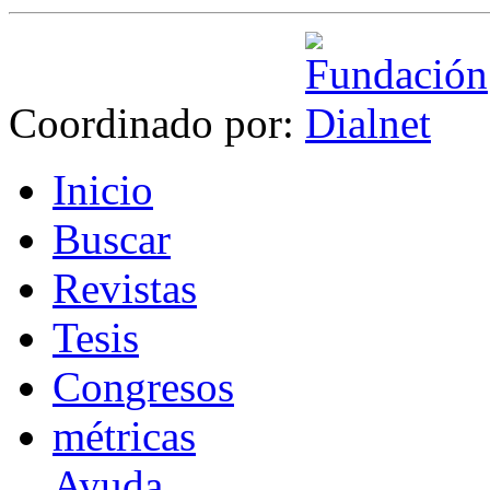
Coordinado por:
I
nicio
B
uscar
R
evistas
T
esis
Co
n
gresos
m
étricas
Ayuda