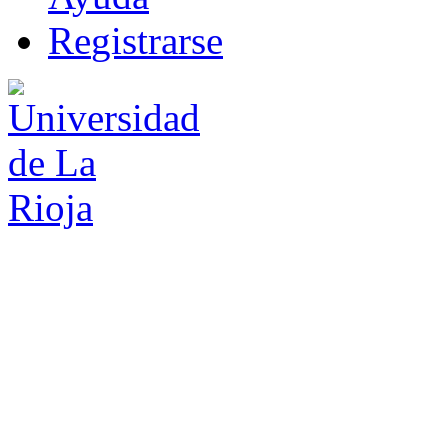
R
e
gistrarse