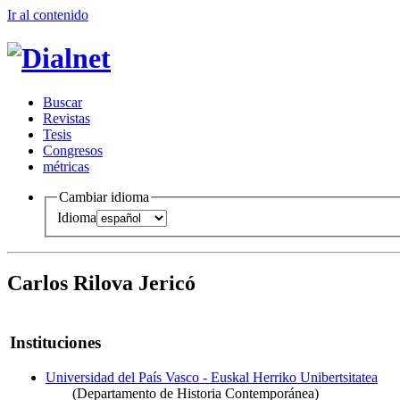
Ir al conteni
d
o
B
uscar
R
evistas
T
esis
Co
n
gresos
m
étricas
Cambiar idioma
Idioma
Carlos Rilova Jericó
Instituciones
Universidad del País Vasco - Euskal Herriko Unibertsitatea
(Departamento de Historia Contemporánea)