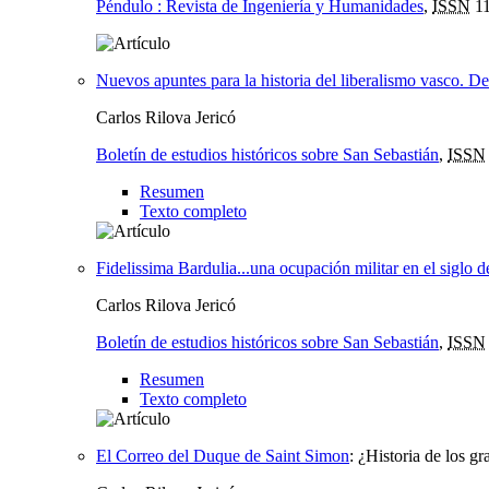
Péndulo : Revista de Ingeniería y Humanidades
,
ISSN
11
Nuevos apuntes para la historia del liberalismo vasco. D
Carlos Rilova Jericó
Boletín de estudios históricos sobre San Sebastián
,
ISSN
Resumen
Texto completo
Fidelissima Bardulia...una ocupación militar en el siglo de
Carlos Rilova Jericó
Boletín de estudios históricos sobre San Sebastián
,
ISSN
Resumen
Texto completo
El Correo del Duque de Saint Simon
:
¿Historia de los g