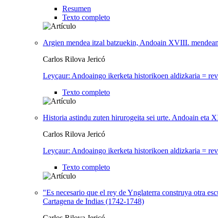
Resumen
Texto completo
Argien mendea itzal batzuekin, Andoain XVIII. mendea
Carlos Rilova Jericó
Leyçaur: Andoaingo ikerketa historikoen aldizkaria = rev
Texto completo
Historia astindu zuten hirurogeita sei urte. Andoain eta
Carlos Rilova Jericó
Leyçaur: Andoaingo ikerketa historikoen aldizkaria = rev
Texto completo
"Es necesario que el rey de Ynglaterra construya otra es
Cartagena de Indias (1742-1748)
Carlos Rilova Jericó