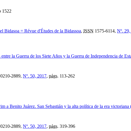
ño 1522
del Bidasoa = Révue d'Études de la Bidassoa
,
ISSN
1575-6114,
Nº. 29,
 entre la Guerra de los Siete Años y la Guerra de Independencia de E
0210-2889,
Nº. 50, 2017
,
págs.
113-262
m a Benito Juárez. San Sebastián y la alta política de la era victoriana 
0210-2889,
Nº. 50, 2017
,
págs.
319-396