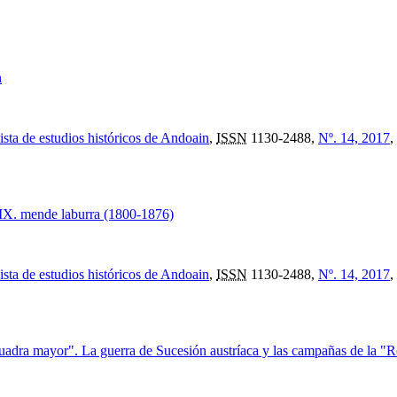
n
ista de estudios históricos de Andoain
,
ISSN
1130-2488,
Nº. 14, 2017
,
 XIX. mende laburra (1800-1876)
ista de estudios históricos de Andoain
,
ISSN
1130-2488,
Nº. 14, 2017
,
cuadra mayor". La guerra de Sucesión austríaca y las campañas de la "Ro