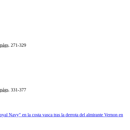
págs.
271-329
págs.
331-377
yal Navy" en la costa vasca tras la derrota del almirante Vernon en