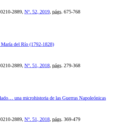
0210-2889,
Nº. 52, 2019
,
págs.
675-768
 María del Río (1792-1828)
0210-2889,
Nº. 51, 2018
,
págs.
279-368
dado… una microhistoria de las Guerras Napoleónicas
0210-2889,
Nº. 51, 2018
,
págs.
369-479