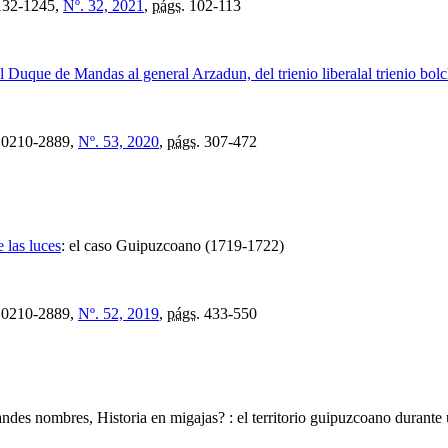
32-1245,
Nº. 32, 2021
,
págs.
102-113
el Duque de Mandas al general Arzadun, del trienio liberalal trienio bo
0210-2889,
Nº. 53, 2020
,
págs.
307-472
 las luces
:
el caso Guipuzcoano (1719-1722)
0210-2889,
Nº. 52, 2019
,
págs.
433-550
randes nombres, Historia en migajas? : el territorio guipuzcoano durant