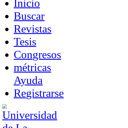
I
nicio
B
uscar
R
evistas
T
esis
Co
n
gresos
m
étricas
Ayuda
R
e
gistrarse