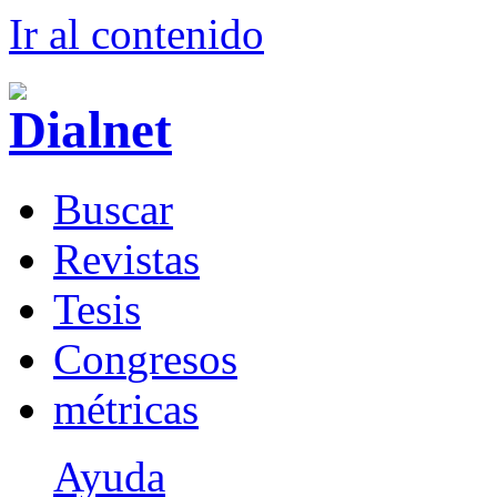
Ir al conteni
d
o
B
uscar
R
evistas
T
esis
Co
n
gresos
m
étricas
Ayuda