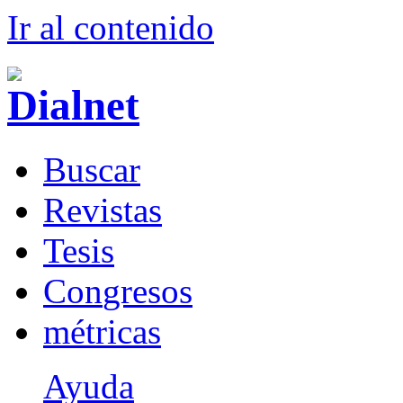
Ir al conteni
d
o
B
uscar
R
evistas
T
esis
Co
n
gresos
m
étricas
Ayuda