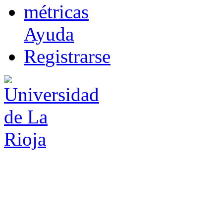
m
étricas
Ayuda
R
e
gistrarse