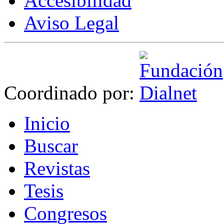
Accesibilidad
Aviso Legal
Coordinado por:
I
nicio
B
uscar
R
evistas
T
esis
Co
n
gresos