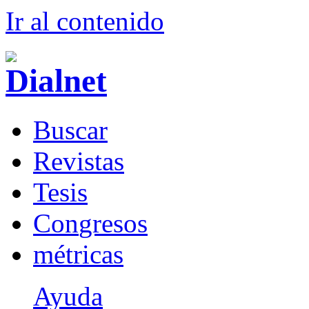
Ir al conteni
d
o
B
uscar
R
evistas
T
esis
Co
n
gresos
m
étricas
Ayuda