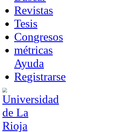
R
evistas
T
esis
Co
n
gresos
m
étricas
Ayuda
R
e
gistrarse