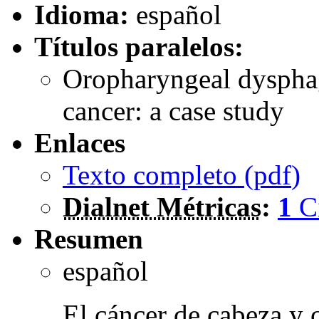
Idioma:
español
Títulos paralelos:
Oropharyngeal dysphag
cancer: a case study
Enlaces
Texto completo (
pdf
)
Dialnet Métricas
:
1
C
Resumen
español
El cáncer de cabeza y c