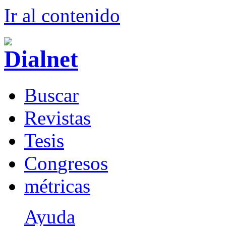
Ir al conteni
d
o
B
uscar
R
evistas
T
esis
Co
n
gresos
m
étricas
Ayuda