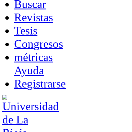
B
uscar
R
evistas
T
esis
Co
n
gresos
m
étricas
Ayuda
R
e
gistrarse