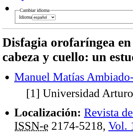
Cambiar idioma
Idioma
Disfagia orofaríngea en
cabeza y cuello: un estu
Manuel Matías Ambiado-
[1]
Universidad Arturo
Localización:
Revista d
ISSN-e
2174-5218,
Vol. 