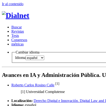
Ir al conteni
d
o
B
uscar
R
evistas
T
esis
Co
n
gresos
m
étricas
Cambiar idioma
Idioma
Avances en IA y Administración Pública. 
[1]
Roberto Carlos Rosino Calle
[1]
Universidad Complutense
Localización:
Derecho Digital e Innovación. Digital Law and
Idioma:
español