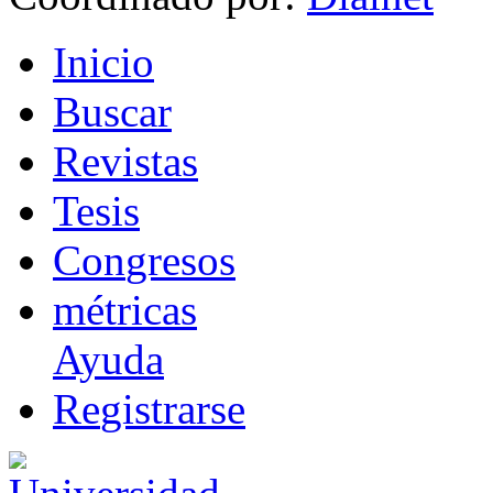
I
nicio
B
uscar
R
evistas
T
esis
Co
n
gresos
m
étricas
Ayuda
R
e
gistrarse