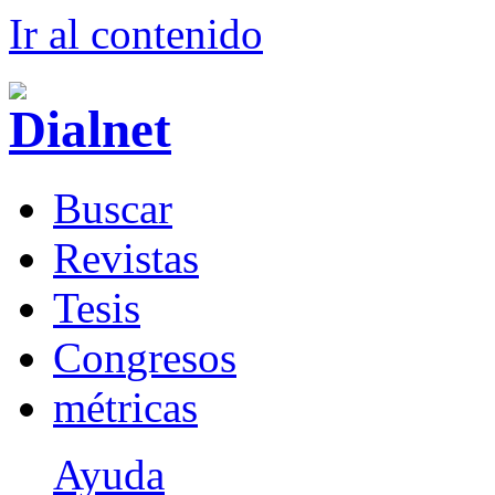
Ir al conteni
d
o
B
uscar
R
evistas
T
esis
Co
n
gresos
m
étricas
Ayuda