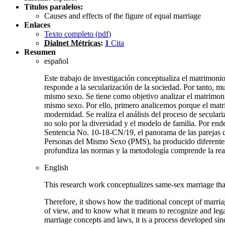
Títulos paralelos:
Causes and effects of the figure of equal marriage
Enlaces
Texto completo (
pdf
)
Dialnet Métricas
:
1
Cita
Resumen
español
Este trabajo de investigación conceptualiza el matrimoni
responde a la secularización de la sociedad. Por tanto, 
mismo sexo. Se tiene como objetivo analizar el matrimonio
mismo sexo. Por ello, primero analicemos porque el matri
modernidad. Se realiza el análisis del proceso de secular
no solo por la diversidad y el modelo de familia. Por e
Sentencia No. 10-18-CN/19, el panorama de las parejas de
Personas del Mismo Sexo (PMS), ha producido diferentes e
profundiza las normas y la metodología comprende la rea
English
This research work conceptualizes same-sex marriage that i
Therefore, it shows how the traditional concept of marria
of view, and to know what it means to recognize and legal
marriage concepts and laws, it is a process developed sinc