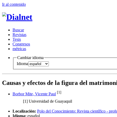
Ir al conteni
d
o
B
uscar
R
evistas
T
esis
Co
n
gresos
m
étricas
Cambiar idioma
Idioma
Causas y efectos de la figura del matrimoni
[1]
Borbor Mite, Vicente Paul
[1]
Universidad de Guayaquil
Localización:
Polo del Conocimiento: Revista científico - prof
Idioma:
español