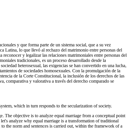
cionales y que forma parte de un sistema social, que a su vez
ca Latina, lo que llevó al rechazo del matrimonio entre personas del
a reconocer y legalizar las relaciones matrimoniales entre personas del
moniales tradicionales, es un proceso desarrollado desde la
a sociedad heterosexual, las exigencias se han convertido en una lucha,
ortamientos de sociedades homosexuales. Con la promulgación de la
encia de la Corte Constitucional, la inclusión de los derechos de las
iva, comparativa y valorativa a través del derecho comparado se
system, which in turn responds to the secularization of society.
ge. The objective is to analyze equal marriage from a conceptual point
let's analyze why equal marriage is a transformation of traditional
d to the norm and sentences is carried out, within the framework of a