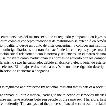
o entre personas del mismo sexo que es regulado y amparado en leyes na
muestra cómo el concepto tradicional de matrimonio se extendió en Améri
 igualitario desde un punto de vista conceptual, y conocer qué signific
monio igualitario, es una transformación de los conceptos y leyes matri
ización social relacionado con la norma y sentencias, en el marco de un
nde, se mostrará cómo evolucionan las normas de acuerdo con los comp
l mismo sexo ha cambiado, debido al alcance y efecto legal de esta sent
fectos. El trabajo se desarrolla a través de una investigación descript
lización de encuestas a abogados.
s regulated and protected by national laws and that is part of a social 
ge spread in Latin America, leading to the rejection of same-sex marria
ize marriage relations between people of the same sex. Therefore, first 
e modernity. The analysis of the process of social secularization relate