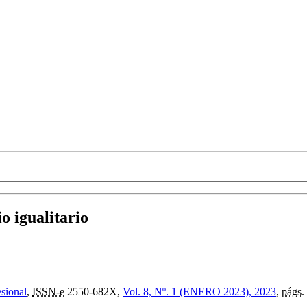
o igualitario
esional
,
ISSN-e
2550-682X,
Vol. 8, Nº. 1 (ENERO 2023), 2023
,
págs.