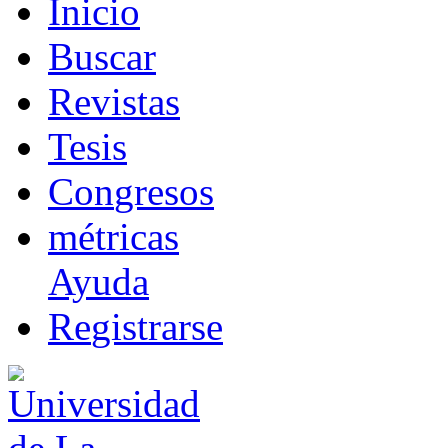
I
nicio
B
uscar
R
evistas
T
esis
Co
n
gresos
m
étricas
Ayuda
R
e
gistrarse