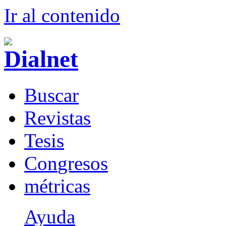
Ir al conteni
d
o
B
uscar
R
evistas
T
esis
Co
n
gresos
m
étricas
Ayuda