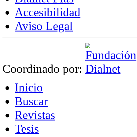
Accesibilidad
Aviso Legal
Coordinado por:
I
nicio
B
uscar
R
evistas
T
esis