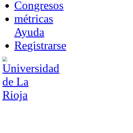
Co
n
gresos
m
étricas
Ayuda
R
e
gistrarse