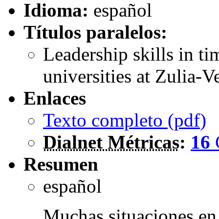
Idioma:
español
Títulos paralelos:
Leadership skills in ti
universities at Zulia-V
Enlaces
Texto completo (
pdf
)
Dialnet Métricas
:
16
Resumen
español
Muchas situaciones en