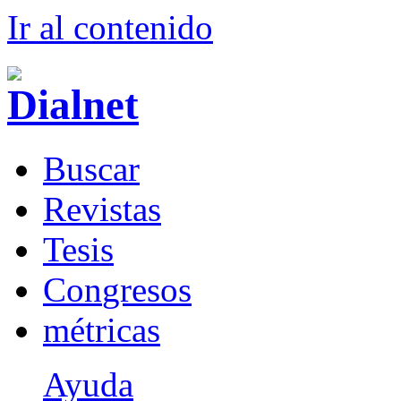
Ir al conteni
d
o
B
uscar
R
evistas
T
esis
Co
n
gresos
m
étricas
Ayuda