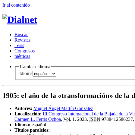
Ir al conteni
d
o
B
uscar
R
evistas
T
esis
Co
n
gresos
m
étricas
Cambiar idioma
Idioma
1905: el año de la «transformación» de la 
Autores:
Miguel Ángel Martín González
Localización:
III Congreso Internacional de la Bajada de la Vi
Carmen L. Ferris Ochoa
,
Vol.
1, 2023,
ISBN
9788412586237
Idioma:
español
Títulos paralelos: