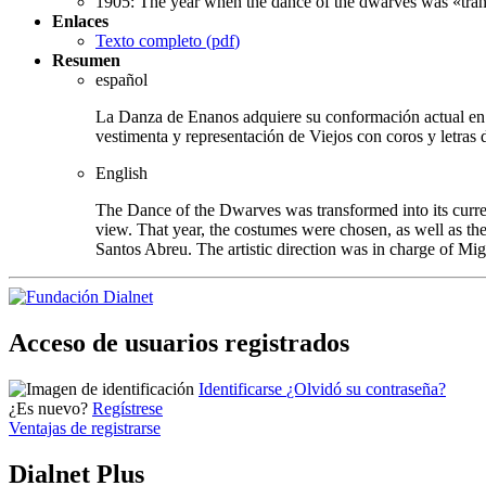
1905: The year when the dance of the dwarves was «tra
Enlaces
Texto completo (
pdf
)
Resumen
español
La Danza de Enanos adquiere su conformación actual en 190
vestimenta y representación de Viejos con coros y letra
English
The Dance of the Dwarves was transformed into its curren
view. That year, the costumes were chosen, as well as 
Santos Abreu. The artistic direction was in charge of Mig
Acceso de usuarios registrados
Identificarse
¿Olvidó su contraseña?
¿Es nuevo?
Regístrese
Ventajas de registrarse
Dialnet Plus