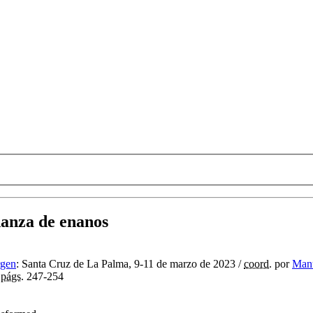
danza de enanos
rgen
:
Santa Cruz de La Palma, 9-11 de marzo de 2023
/
coord.
por
Manu
,
págs.
247-254