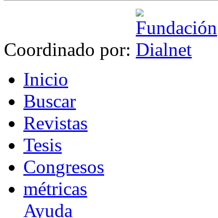
Coordinado por:
I
nicio
B
uscar
R
evistas
T
esis
Co
n
gresos
m
étricas
Ayuda