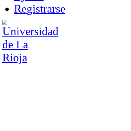
R
e
gistrarse