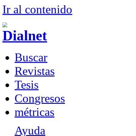
Ir al conteni
d
o
B
uscar
R
evistas
T
esis
Co
n
gresos
m
étricas
Ayuda