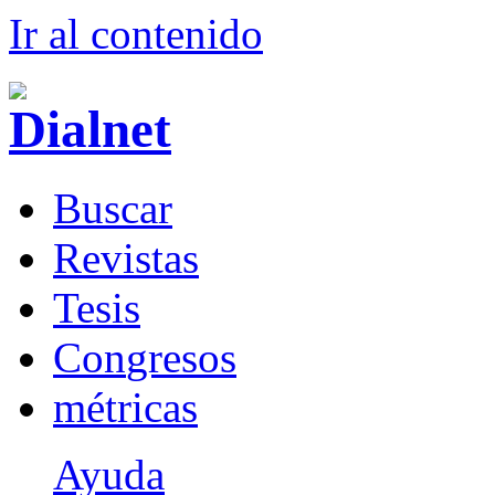
Ir al conteni
d
o
B
uscar
R
evistas
T
esis
Co
n
gresos
m
étricas
Ayuda