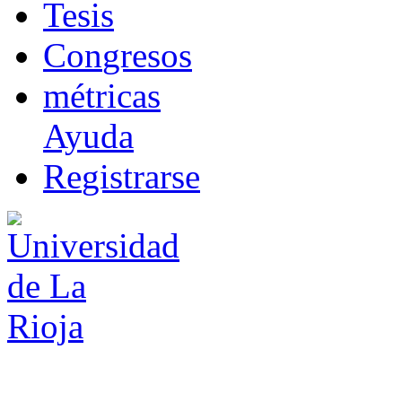
T
esis
Co
n
gresos
m
étricas
Ayuda
R
e
gistrarse