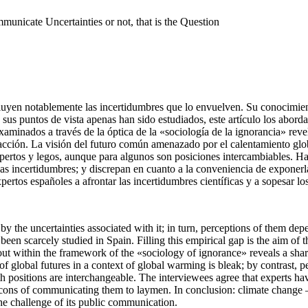
unicate Uncertainties or not, that is the Question
fluyen notablemente las incertidumbres que lo envuelven. Su conocimient
us puntos de vista apenas han sido estudiados, este artículo los aborda
xaminados a través de la óptica de la «sociología de la ignorancia» reve
inacción. La visión del futuro común amenazado por el calentamiento glo
xpertos y legos, aunque para algunos son posiciones intercambiables. Ha
 las incertidumbres; y discrepan en cuanto a la conveniencia de exponer
rtos españoles a afrontar las incertidumbres científicas y a sopesar lo
by the uncertainties associated with it; in turn, perceptions of them depe
en scarcely studied in Spain. Filling this empirical gap is the aim of th
out within the framework of the «sociology of ignorance» reveals a sharp 
 of global futures in a context of global warming is bleak; by contrast,
 positions are interchangeable. The interviewees agree that experts have
nd cons of communicating them to laymen. In conclusion: climate chan
the challenge of its public communication.