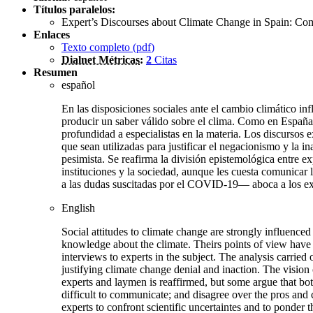
Títulos paralelos:
Expert’s Discourses about Climate Change in Spain: Comm
Enlaces
Texto completo (
pdf
)
Dialnet Métricas
:
2
Citas
Resumen
español
En las disposiciones sociales ante el cambio climático in
producir un saber válido sobre el clima. Como en España s
profundidad a especialistas en la materia. Los discursos e
que sean utilizadas para justificar el negacionismo y la 
pesimista. Se reafirma la división epistemológica entre e
instituciones y la sociedad, aunque les cuesta comunicar
a las dudas suscitadas por el COVID-19— aboca a los expe
English
Social attitudes to climate change are strongly influenced 
knowledge about the climate. Theirs points of view have be
interviews to experts in the subject. The analysis carried 
justifying climate change denial and inaction. The vision
experts and laymen is reaffirmed, but some argue that both
difficult to communicate; and disagree over the pros a
experts to confront scientific uncertaintes and to ponder 