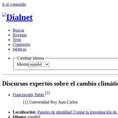
Ir al conteni
d
o
B
uscar
R
evistas
T
esis
Co
n
gresos
m
étricas
Cambiar idioma
Idioma
Discursos expertos sobre el cambio climát
[1]
Francescutti, Pablo
[1]
Universidad Rey Juan Carlos
Localización:
Papeles de identidad: Contar la investigación de 
Idioma:
español