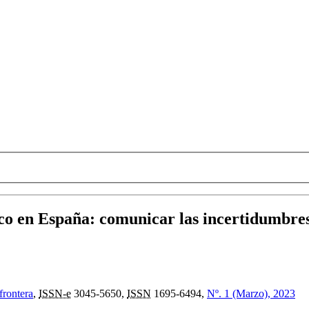
ico en España
:
comunicar las incertidumbres 
frontera
,
ISSN-e
3045-5650,
ISSN
1695-6494,
Nº. 1 (Marzo), 2023