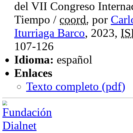
del VII Congreso Interna
Tiempo
/
coord.
por
Carl
Iturriaga Barco
, 2023,
I
107-126
Idioma:
español
Enlaces
Texto completo (
pdf
)