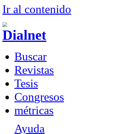
Ir al conteni
d
o
B
uscar
R
evistas
T
esis
Co
n
gresos
m
étricas
Ayuda