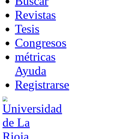
B
uscar
R
evistas
T
esis
Co
n
gresos
m
étricas
Ayuda
R
e
gistrarse