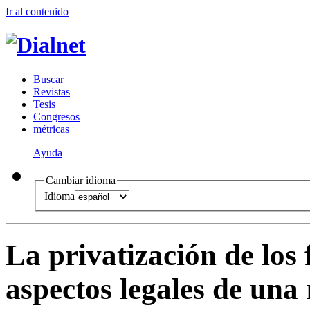
Ir al conteni
d
o
B
uscar
R
evistas
T
esis
Co
n
gresos
m
étricas
Ayuda
Cambiar idioma
Idioma
La privatización de los 
aspectos legales de un