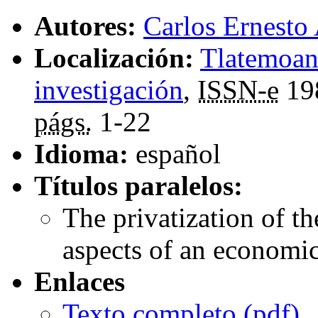
Autores:
Carlos Ernesto
Localización:
Tlatemoani
investigación
,
ISSN-e
19
págs.
1-22
Idioma:
español
Títulos paralelos:
The privatization of th
aspects of an economi
Enlaces
Texto completo (
pdf
)