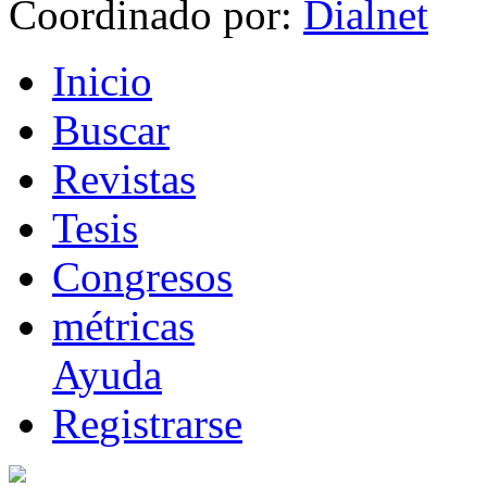
Coordinado por:
I
nicio
B
uscar
R
evistas
T
esis
Co
n
gresos
m
étricas
Ayuda
R
e
gistrarse