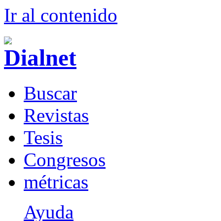
Ir al conteni
d
o
B
uscar
R
evistas
T
esis
Co
n
gresos
m
étricas
Ayuda