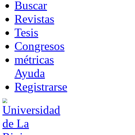
B
uscar
R
evistas
T
esis
Co
n
gresos
m
étricas
Ayuda
R
e
gistrarse