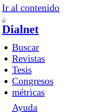
Ir al conteni
d
o
B
uscar
R
evistas
T
esis
Co
n
gresos
m
étricas
Ayuda