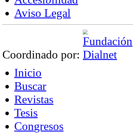
Aviso Legal
Coordinado por:
I
nicio
B
uscar
R
evistas
T
esis
Co
n
gresos