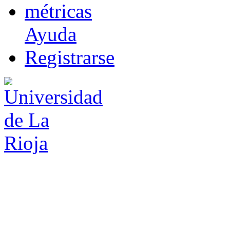
m
étricas
Ayuda
R
e
gistrarse