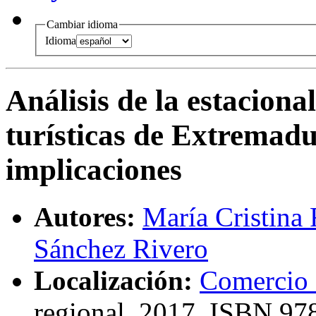
Cambiar idioma
Idioma
Análisis de la estaciona
turísticas de Extremad
implicaciones
Autores:
María Cristina
Sánchez Rivero
Localización:
Comercio 
regional
, 2017,
ISBN
978