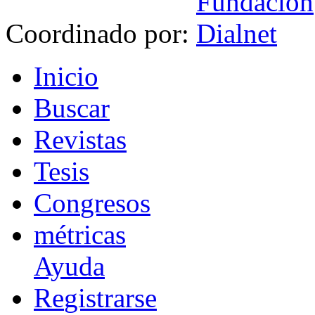
Coordinado por:
I
nicio
B
uscar
R
evistas
T
esis
Co
n
gresos
m
étricas
Ayuda
R
e
gistrarse