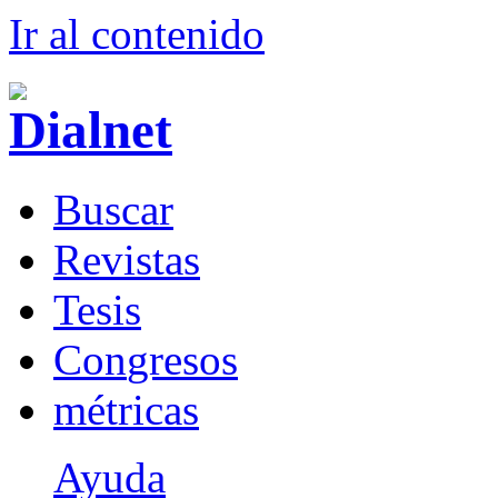
Ir al conteni
d
o
B
uscar
R
evistas
T
esis
Co
n
gresos
m
étricas
Ayuda