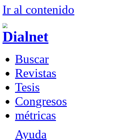
Ir al conteni
d
o
B
uscar
R
evistas
T
esis
Co
n
gresos
m
étricas
Ayuda