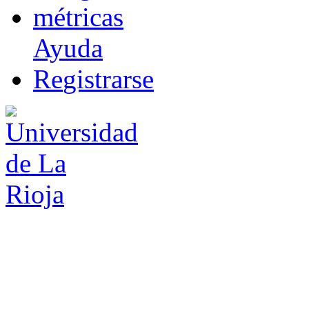
m
étricas
Ayuda
R
e
gistrarse