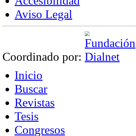
Accesibilidad
Aviso Legal
Coordinado por:
I
nicio
B
uscar
R
evistas
T
esis
Co
n
gresos