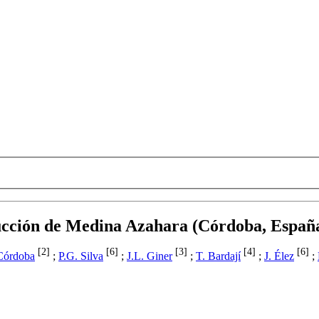
rucción de Medina Azahara (Córdoba, Españ
[2]
[6]
[3]
[4]
[6]
Córdoba
;
P.G. Silva
;
J.L. Giner
;
T. Bardají
;
J. Élez
;