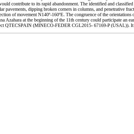
would contribute to its rapid abandonment. The identified and classifie
ular pavements, dipping broken corners in columns, and penetrative fra
rection of movement N140º-160ºE. The congruence of the orientations ob
ina Azahara at the beginning of the 11th century could participate an e
 Project QTECSPAIN (MINECO-FEDER CGL2015- 67169-P (USAL)). It 