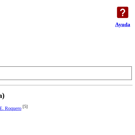
Ayuda
a)
[5]
E. Roquero