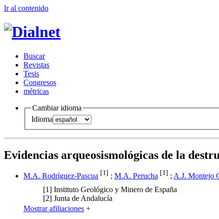
Ir al conteni
d
o
B
uscar
R
evistas
T
esis
Co
n
gresos
m
étricas
Cambiar idioma
Idioma
Evidencias arqueosismológicas de la dest
[1]
[1]
M.A. Rodríguez-Pascua
;
M.A. Perucha
;
A.J. Montejo 
[1]
Instituto Geológico y Minero de España
[2]
Junta de Andalucía
Mostrar afiliaciones
+