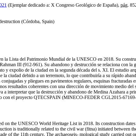
2021
(Ejemplar dedicado a: X Congreso Geológico de España),
pág.
85
estruction (Córdoba, Spain)
 en la Lista del Patrimonio Mundial de la UNESCO en 2018. Su construc
l-Rahman III (912-961). Su abandono y destrucción se relaciona con la gu
o y expolio de la ciudad en la segunda década del s. XI. El estudio arq
de la ciudad debido a un terremoto, lo que contribuiría a su rápido aban
as conjugadas y pliegues en pavimentos regulares, esquinas fracturadas e
os resultados coherentes con una dirección de movimiento medio del s
eva a interpretar que la destrucción y abandono de Medina Azahara a prin
anciado con el proyecto QTECSPAIN (MINECO-FEDER CGL2015-67169-P
d on the UNESCO World Heritage List in 2018. Its construction dates f
on is traditionally related to the civil war (fitna) initiated between th
de of the 11th century. The archaeoseis- mological study carried out on 