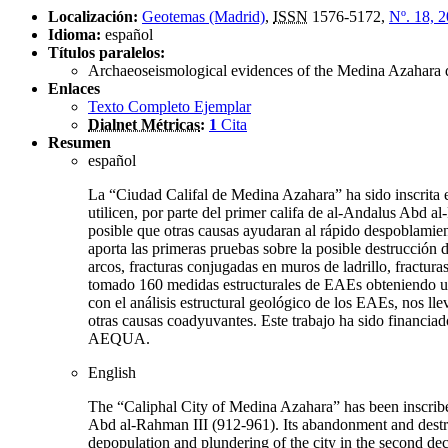
Localización:
Geotemas (Madrid)
,
ISSN
1576-5172,
Nº. 18, 
Idioma:
español
Títulos paralelos:
Archaeoseismological evidences of the Medina Azahara d
Enlaces
Texto Completo Ejemplar
Dialnet Métricas
:
1
Cita
Resumen
español
La “Ciudad Califal de Medina Azahara” ha sido inscrita
utilicen, por parte del primer califa de al-Andalus Abd a
posible que otras causas ayudaran al rápido despoblamient
aporta las primeras pruebas sobre la posible destrucción 
arcos, fracturas conjugadas en muros de ladrillo, fractur
tomado 160 medidas estructurales de EAEs obteniendo un
con el análisis estructural geológico de los EAEs, nos ll
otras causas coadyuvantes. Este trabajo ha sido fin
AEQUA.
English
The “Caliphal City of Medina Azahara” has been inscribe
Abd al-Rahman III (912-961). Its abandonment and destructi
depopulation and plundering of the city in the second deca