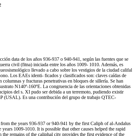
2
ción data de los años 936-937 o 940-941, según las fuentes que se
erra civil (fitna) iniciada entre los años 1009- 1010. Además, es
ueosismológico llevado a cabo sobre los vestigios de la ciudad califal
dono. Los EAEs identi- ficados y clasificados son: claves caídas de
n columnas y fracturas penetrativas en bloques de sillería. Se han
ustrato N140º-160ºE. La congruencia de las orientaciones obtenidas
cipios del s. XI pudo ser debida a un terremoto, pudiendo existir
 (USAL). Es una contribución del grupo de trabajo QTEC-
rom the years 936-937 or 940-941 by the first Caliph of al-Andalus
e years 1009-1010. It is possible that other causes helped the rapid
the remains of the caliphal city provides the first evidence of the