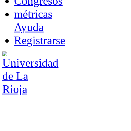
Co
n
gresos
m
étricas
Ayuda
R
e
gistrarse