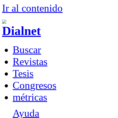
Ir al conteni
d
o
B
uscar
R
evistas
T
esis
Co
n
gresos
m
étricas
Ayuda