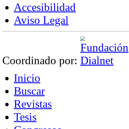
Accesibilidad
Aviso Legal
Coordinado por:
I
nicio
B
uscar
R
evistas
T
esis