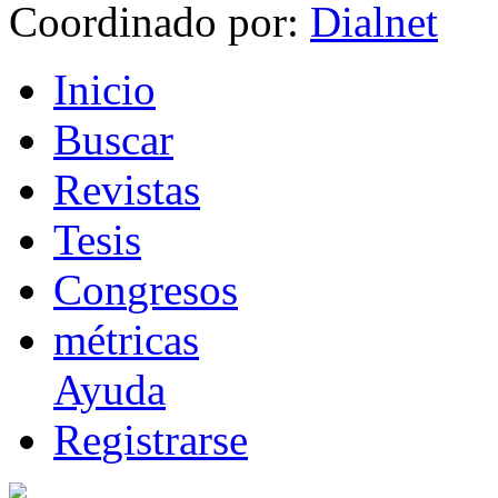
Coordinado por:
I
nicio
B
uscar
R
evistas
T
esis
Co
n
gresos
m
étricas
Ayuda
R
e
gistrarse