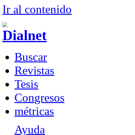
Ir al conteni
d
o
B
uscar
R
evistas
T
esis
Co
n
gresos
m
étricas
Ayuda