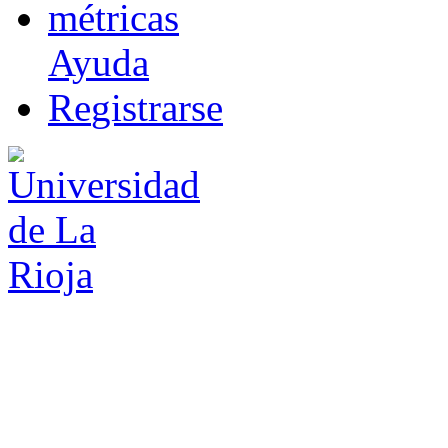
m
étricas
Ayuda
R
e
gistrarse