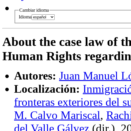
Cambiar idioma
Idioma
About the case law of 
Human Rights regardin
Autores:
Juan Manuel L
Localización:
Inmigraci
fronteras exteriores del 
M. Calvo Mariscal
,
Rach
del Valle Gálvez
(
dir.
), 2