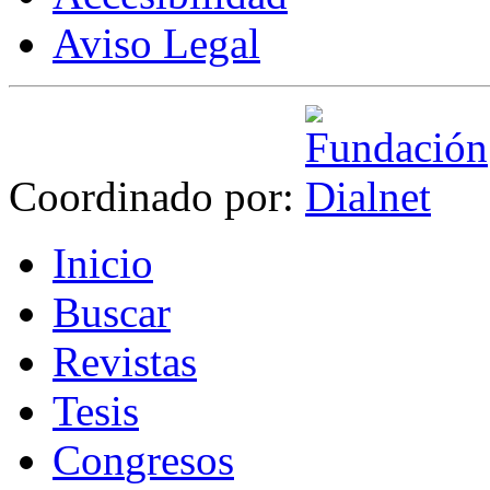
Aviso Legal
Coordinado por:
I
nicio
B
uscar
R
evistas
T
esis
Co
n
gresos