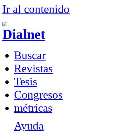
Ir al conteni
d
o
B
uscar
R
evistas
T
esis
Co
n
gresos
m
étricas
Ayuda