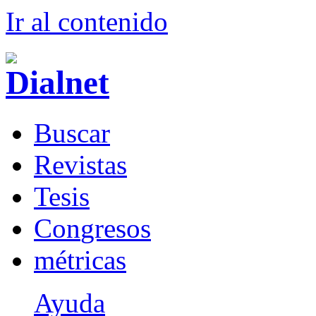
Ir al conteni
d
o
B
uscar
R
evistas
T
esis
Co
n
gresos
m
étricas
Ayuda