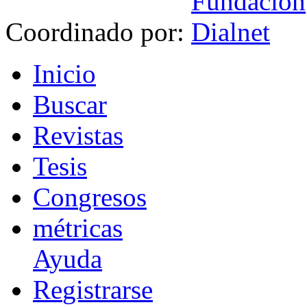
Coordinado por:
I
nicio
B
uscar
R
evistas
T
esis
Co
n
gresos
m
étricas
Ayuda
R
e
gistrarse