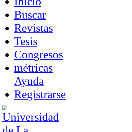
I
nicio
B
uscar
R
evistas
T
esis
Co
n
gresos
m
étricas
Ayuda
R
e
gistrarse