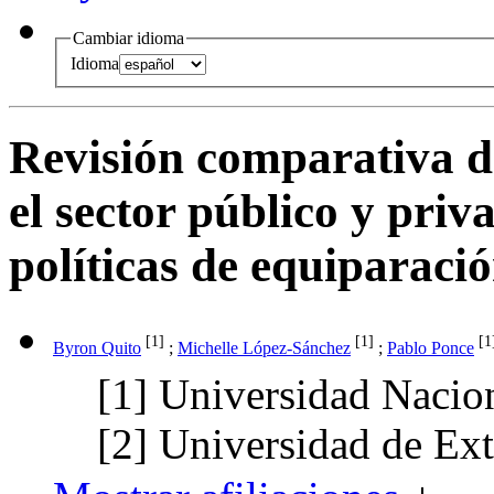
Cambiar idioma
Idioma
Revisión comparativa de
el sector público y pri
políticas de equiparaci
[1]
[1]
[1
Byron Quito
;
Michelle López-Sánchez
;
Pablo Ponce
[1]
Universidad Nacion
[2]
Universidad de Ex