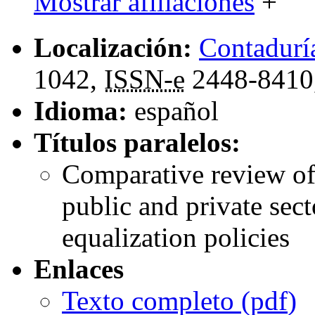
Mostrar afiliaciones
+
Localización:
Contadurí
1042,
ISSN-e
2448-8410
Idioma:
español
Títulos paralelos:
Comparative review of
public and private sec
equalization policies
Enlaces
Texto completo (
pdf
)