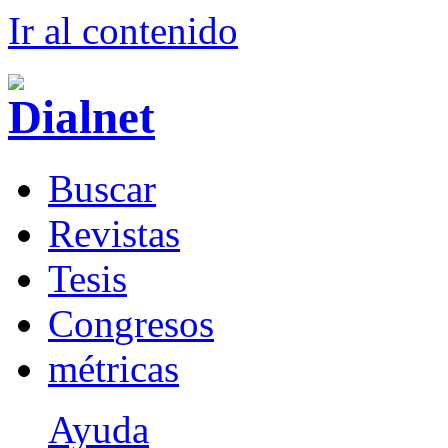
Ir al conteni
d
o
B
uscar
R
evistas
T
esis
Co
n
gresos
m
étricas
Ayuda