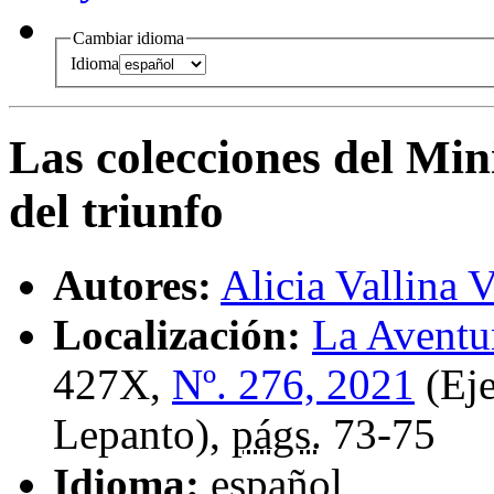
Cambiar idioma
Idioma
Las colecciones del Min
del triunfo
Autores:
Alicia Vallina V
Localización:
La Aventur
427X,
Nº. 276, 2021
(Eje
Lepanto),
págs.
73-75
Idioma:
español