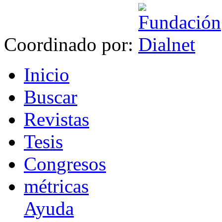
Coordinado por:
I
nicio
B
uscar
R
evistas
T
esis
Co
n
gresos
m
étricas
Ayuda