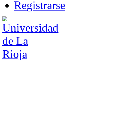
R
e
gistrarse