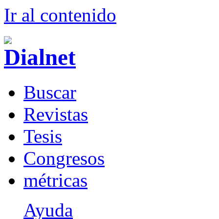
Ir al conteni
d
o
B
uscar
R
evistas
T
esis
Co
n
gresos
m
étricas
Ayuda