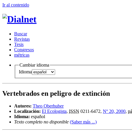
Ir al conteni
d
o
B
uscar
R
evistas
T
esis
Co
n
gresos
m
étricas
Cambiar idioma
Idioma
Vertebrados en peligro de extinción
Autores:
Theo Oberhuber
Localización:
El Ecologista
,
ISSN
0211-6472,
Nº 20, 2000
,
pá
Idioma:
español
Texto completo no disponible
(Saber más ...)