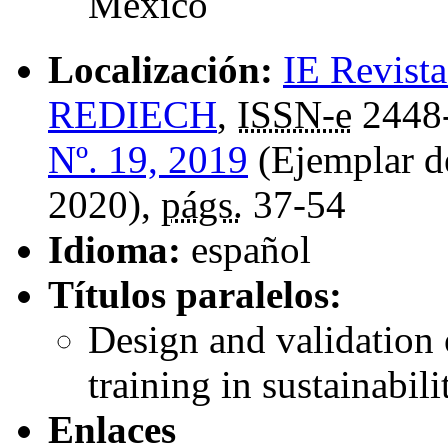
México
Localización:
IE Revista
REDIECH
,
ISSN-e
2448
Nº. 19, 2019
(Ejemplar d
2020),
págs.
37-54
Idioma:
español
Títulos paralelos:
Design and validation 
training in sustainabil
Enlaces