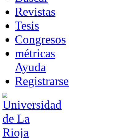
R
evistas
T
esis
Co
n
gresos
m
étricas
Ayuda
R
e
gistrarse