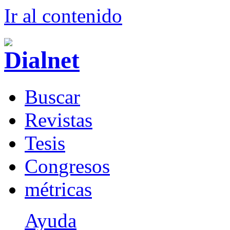
Ir al conteni
d
o
B
uscar
R
evistas
T
esis
Co
n
gresos
m
étricas
Ayuda