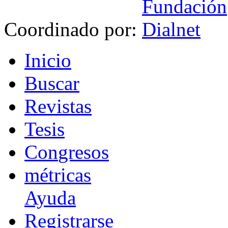
Coordinado por:
I
nicio
B
uscar
R
evistas
T
esis
Co
n
gresos
m
étricas
Ayuda
R
e
gistrarse