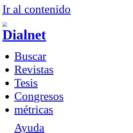
Ir al conteni
d
o
B
uscar
R
evistas
T
esis
Co
n
gresos
m
étricas
Ayuda