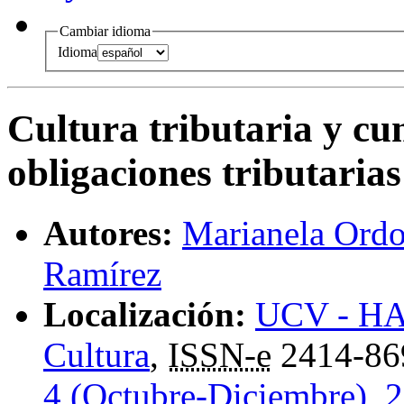
Cambiar idioma
Idioma
Cultura tributaria y cu
obligaciones tributarias
Autores:
Marianela Ord
Ramírez
Localización:
UCV - HAC
Cultura
,
ISSN-e
2414-86
4 (Octubre-Diciembre), 