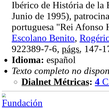
Ibérico de História de l
Junio de 1995), patrocin
portuguesa "Rei Afonso 
Escolano Benito
,
Rogéri
922389-7-6,
págs.
147-1
Idioma:
español
Texto completo no dispon
Dialnet Métricas
:
4
C