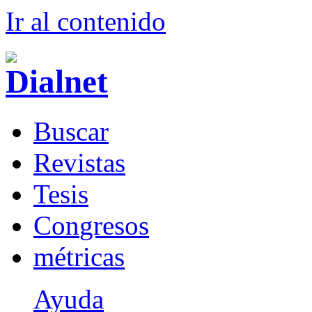
Ir al conteni
d
o
B
uscar
R
evistas
T
esis
Co
n
gresos
m
étricas
Ayuda