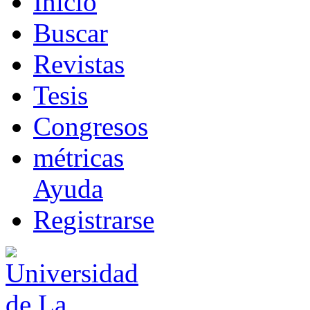
I
nicio
B
uscar
R
evistas
T
esis
Co
n
gresos
m
étricas
Ayuda
R
e
gistrarse