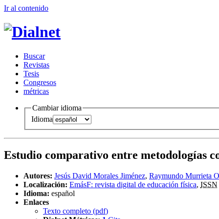
Ir al conteni
d
o
B
uscar
R
evistas
T
esis
Co
n
gresos
m
étricas
Cambiar idioma
Idioma
Estudio comparativo entre metodologías coo
Autores:
Jesús David Morales Jiménez
,
Raymundo Murrieta O
Localización:
EmásF: revista digital de educación física
,
ISSN
Idioma:
español
Enlaces
Texto completo (
pdf
)