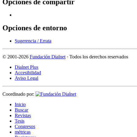
Opciones de compartir
Opciones de entorno
Sugerencia / Errata
©
2001-2026
Fundación Dialnet
· Todos los derechos reservados
Dialnet Plus
Accesibilidad
Aviso Legal
Coordinado por:
I
nicio
B
uscar
R
evistas
T
esis
Co
n
gresos
m
étricas