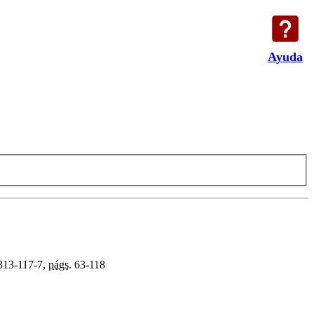
Ayuda
313-117-7,
págs.
63-118