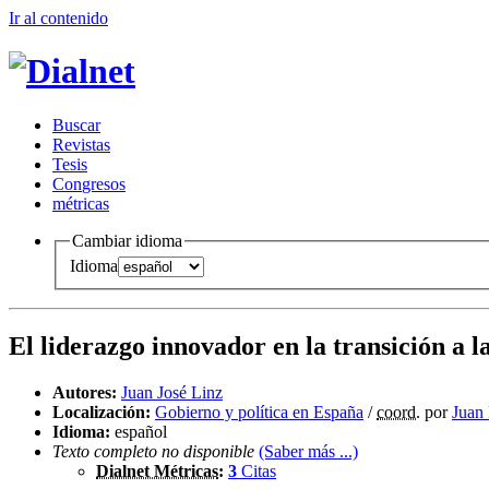
Ir al conteni
d
o
B
uscar
R
evistas
T
esis
Co
n
gresos
m
étricas
Cambiar idioma
Idioma
El liderazgo innovador en la transición a
Autores:
Juan José Linz
Localización:
Gobierno y política en España
/
coord.
por
Juan
Idioma:
español
Texto completo no disponible
(Saber más ...)
Dialnet Métricas
:
3
Citas