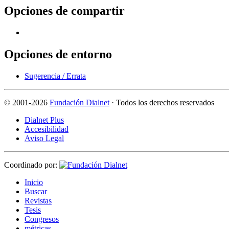
Opciones de compartir
Opciones de entorno
Sugerencia / Errata
©
2001-2026
Fundación Dialnet
· Todos los derechos reservados
Dialnet Plus
Accesibilidad
Aviso Legal
Coordinado por:
I
nicio
B
uscar
R
evistas
T
esis
Co
n
gresos
m
étricas