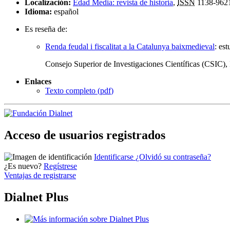
Localización:
Edad Media: revista de historia
,
ISSN
1138-962
Idioma:
español
Es reseña de:
Renda feudal i fiscalitat a la Catalunya baixmedieval
:
est
Consejo Superior de Investigaciones Científicas (CSIC), 
Enlaces
Texto completo (
pdf
)
Acceso de usuarios registrados
Identificarse
¿Olvidó su contraseña?
¿Es nuevo?
Regístrese
Ventajas de registrarse
Dialnet Plus