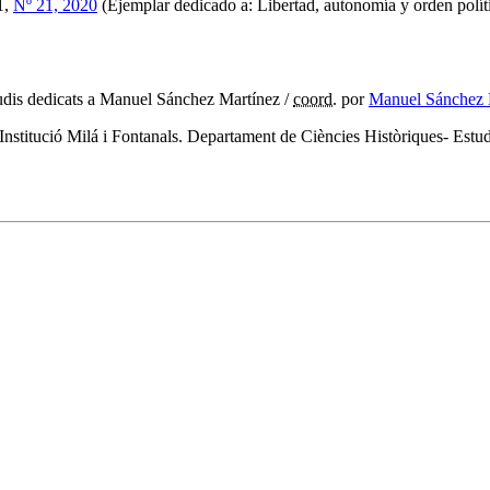
1,
Nº 21, 2020
(Ejemplar dedicado a: Libertad, autonomía y orden polít
udis dedicats a Manuel Sánchez Martínez
/
coord.
por
Manuel Sánchez 
Institució Milá i Fontanals. Departament de Ciències Històriques- Est