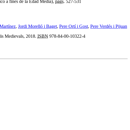
ico a fines de la Edad Media),
págs.
527-531
Martínez
,
Jordi Morelló i Baget
,
Pere Ortí i Gost
,
Pere Verdés i Pijuan
udis Medievals, 2018.
ISBN
978-84-00-10322-4