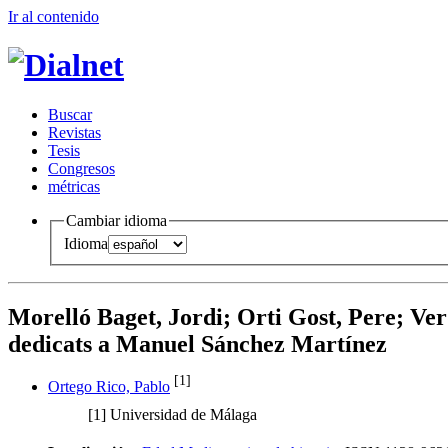
Ir al conteni
d
o
B
uscar
R
evistas
T
esis
Co
n
gresos
m
étricas
Cambiar idioma
Idioma
Morelló Baget, Jordi; Orti Gost, Pere; Verd
dedicats a Manuel Sánchez Martínez
[1]
Ortego Rico, Pablo
[1]
Universidad de Málaga