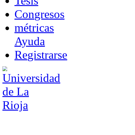
T
esis
Co
n
gresos
m
étricas
Ayuda
R
e
gistrarse