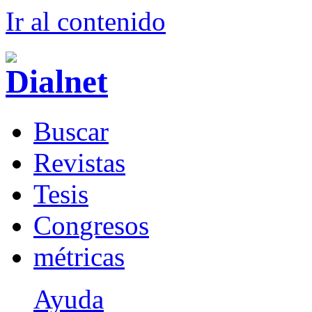
Ir al conteni
d
o
B
uscar
R
evistas
T
esis
Co
n
gresos
m
étricas
Ayuda