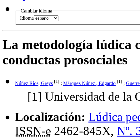
Cambiar idioma
Idioma
La metodología lúdica 
conductas prosociales
[1]
[1]
Núñez Ríos, Greys
;
Márquez Núñez , Edgardo
;
Guerre
[1]
Universidad de la 
Localización:
Lúdica pe
ISSN-e
2462-845X,
Nº. 