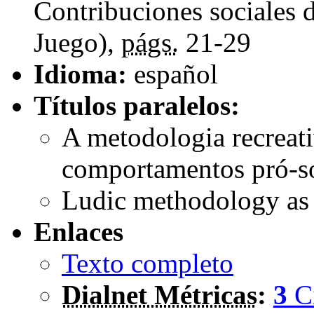
Contribuciones sociales d
Juego),
págs.
21-29
Idioma:
español
Títulos paralelos:
A metodologia recreat
comportamentos pró-so
Ludic methodology as 
Enlaces
Texto completo
Dialnet Métricas
:
3
C