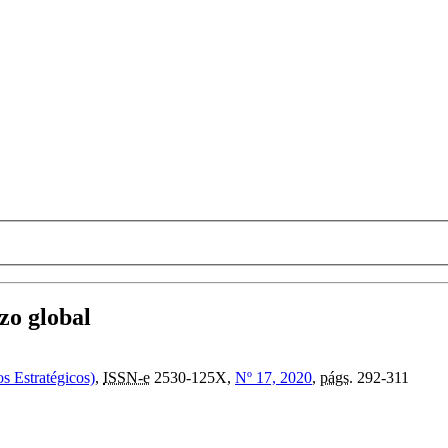
izo global
os Estratégicos)
,
ISSN-e
2530-125X,
Nº 17, 2020
,
págs.
292-311