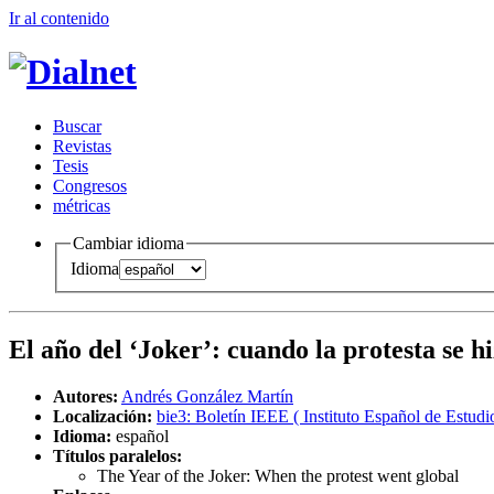
Ir al conteni
d
o
B
uscar
R
evistas
T
esis
Co
n
gresos
m
étricas
Cambiar idioma
Idioma
El año del ‘Joker’
:
cuando la protesta se h
Autores:
Andrés González Martín
Localización:
bie3: Boletín IEEE ( Instituto Español de Estudi
Idioma:
español
Títulos paralelos:
The Year of the Joker: When the protest went global