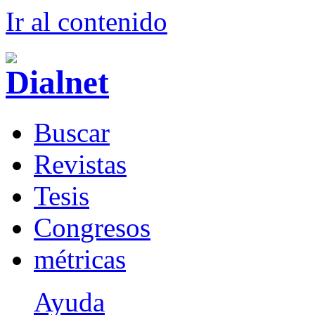
Ir al conteni
d
o
B
uscar
R
evistas
T
esis
Co
n
gresos
m
étricas
Ayuda