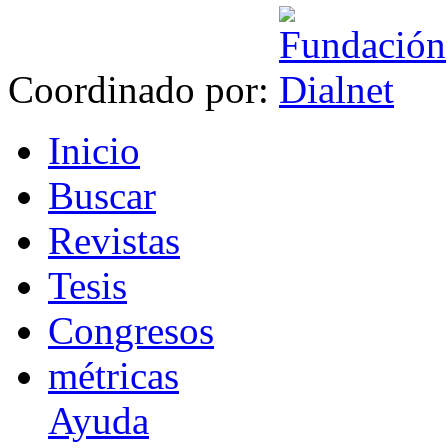
Coordinado por:
I
nicio
B
uscar
R
evistas
T
esis
Co
n
gresos
m
étricas
Ayuda