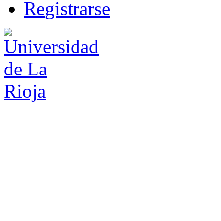
R
e
gistrarse