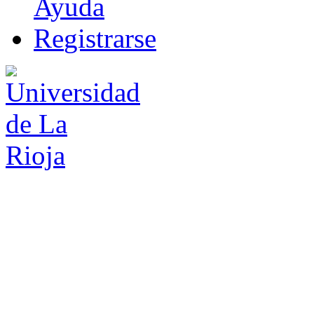
Ayuda
R
e
gistrarse