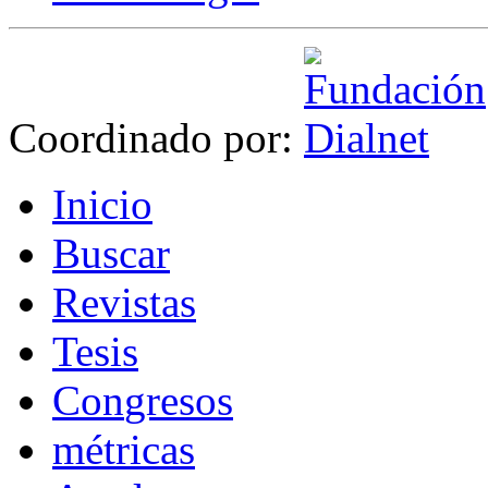
Coordinado por:
I
nicio
B
uscar
R
evistas
T
esis
Co
n
gresos
m
étricas