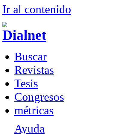
Ir al conteni
d
o
B
uscar
R
evistas
T
esis
Co
n
gresos
m
étricas
Ayuda