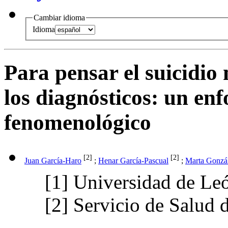
Cambiar idioma
Idioma
Para pensar el suicidio
los diagnósticos
:
un enf
fenomenológico
[2]
[2]
Juan García-Haro
;
Henar García-Pascual
;
Marta Gonzá
[1]
Universidad de Le
[2]
Servicio de Salud d