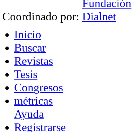
Coordinado por:
I
nicio
B
uscar
R
evistas
T
esis
Co
n
gresos
m
étricas
Ayuda
R
e
gistrarse