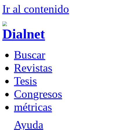
Ir al conteni
d
o
B
uscar
R
evistas
T
esis
Co
n
gresos
m
étricas
Ayuda