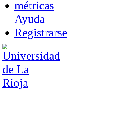
m
étricas
Ayuda
R
e
gistrarse