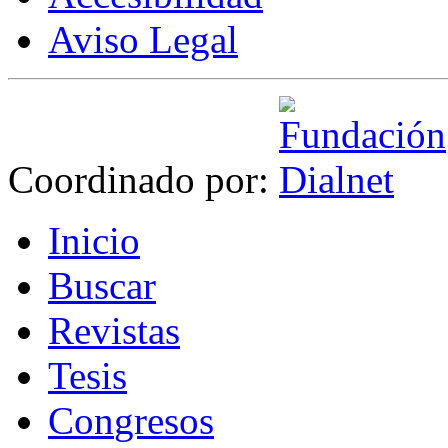
Aviso Legal
Coordinado por:
I
nicio
B
uscar
R
evistas
T
esis
Co
n
gresos