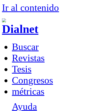
Ir al conteni
d
o
B
uscar
R
evistas
T
esis
Co
n
gresos
m
étricas
Ayuda