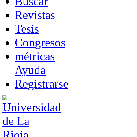
B
uscar
R
evistas
T
esis
Co
n
gresos
m
étricas
Ayuda
R
e
gistrarse