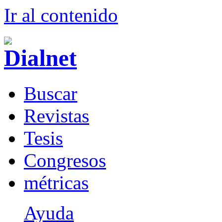
Ir al conteni
d
o
B
uscar
R
evistas
T
esis
Co
n
gresos
m
étricas
Ayuda