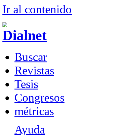
Ir al conteni
d
o
B
uscar
R
evistas
T
esis
Co
n
gresos
m
étricas
Ayuda