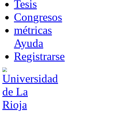
T
esis
Co
n
gresos
m
étricas
Ayuda
R
e
gistrarse