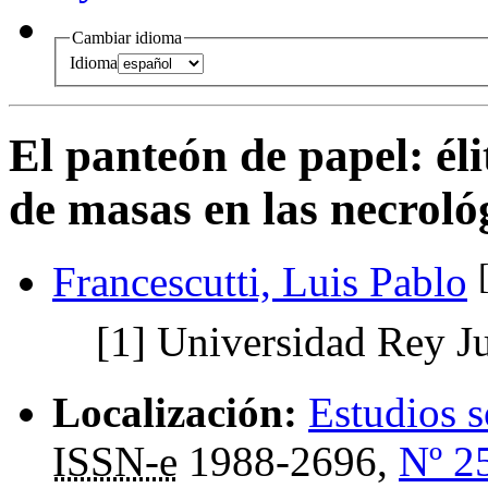
Cambiar idioma
Idioma
El panteón de papel
:
él
de masas en las necroló
Francescutti, Luis Pablo
[1]
Universidad Rey J
Localización:
Estudios s
ISSN-e
1988-2696,
Nº 2