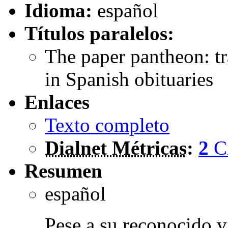
Idioma:
español
Títulos paralelos:
The paper pantheon: tr
in Spanish obituaries
Enlaces
Texto completo
Dialnet Métricas
:
2
C
Resumen
español
Pese a su reconocido 