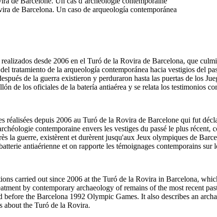
Rovira de Barcelone. Un cas d’archéologie contemporaine
Rovira de Barcelona. Un caso de arqueología contemporánea
os realizados desde 2006 en el Turó de la Rovira de Barcelona, que cul
del tratamiento de la arqueología contemporánea hacia vestigios del pasa
después de la guerra existieron y perduraron hasta las puertas de los J
lón de los oficiales de la batería antiaérea y se relata los testimonios
iques réalisées depuis 2006 au Turó de la Rovira de Barcelone qui fut d
'archéologie contemporaine envers les vestiges du passé le plus récent, c
après la guerre, existèrent et durèrent jusqu'aux Jeux olympiques de Bar
a batterie antiaérienne et on rapporte les témoignages contemporains sur
entions carried out since 2006 at the Turó de la Rovira in Barcelona, whi
eatment by contemporary archaeology of remains of the most recent past, 
d before the Barcelona 1992 Olympic Games. It also describes an archaeol
s about the Turó de la Rovira.