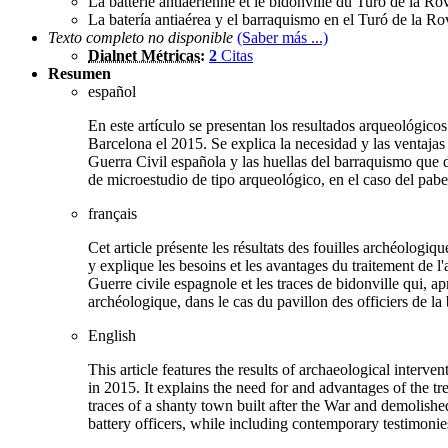
La batterie antiaérienne et le bidonville du Turó de la 
La batería antiaérea y el barraquismo en el Turó de la 
Texto completo no disponible
(Saber más ...)
Dialnet Métricas
:
2
Citas
Resumen
español
En este artículo se presentan los resultados arqueológic
Barcelona el 2015. Se explica la necesidad y las ventajas 
Guerra Civil española y las huellas del barraquismo que 
de microestudio de tipo arqueológico, en el caso del pabel
français
Cet article présente les résultats des fouilles archéolog
y explique les besoins et les avantages du traitement de l
Guerre civile espagnole et les traces de bidonville qui, 
archéologique, dans le cas du pavillon des officiers de l
English
This article features the results of archaeological interv
in 2015. It explains the need for and advantages of the tr
traces of a shanty town built after the War and demolishe
battery officers, while including contemporary testimonie