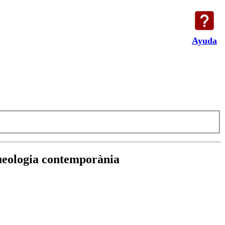
Ayuda
queologia contemporània