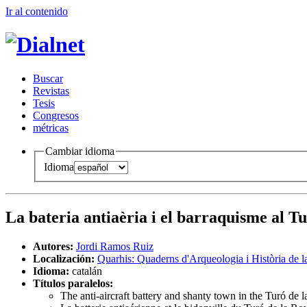
Ir al conteni
d
o
B
uscar
R
evistas
T
esis
Co
n
gresos
m
étricas
Cambiar idioma
Idioma
La bateria antiaèria i el barraquisme al 
Autores:
Jordi Ramos Ruiz
Localización:
Quarhis: Quaderns d'Arqueologia i Història de l
Idioma:
catalán
Títulos paralelos:
The anti-aircraft battery and shanty town in the Turó de