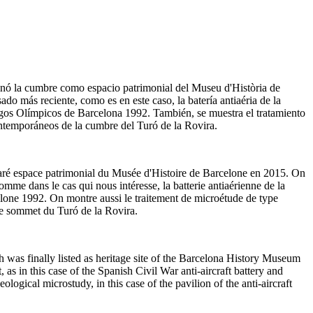
minó la cumbre como espacio patrimonial del Museu d'Història de
do más reciente, como es en este caso, la batería antiaéria de la
uegos Olímpicos de Barcelona 1992. También, se muestra el tratamiento
 contemporáneos de la cumbre del Turó de la Rovira.
éclaré espace patrimonial du Musée d'Histoire de Barcelone en 2015. On
omme dans le cas qui nous intéresse, la batterie antiaérienne de la
celone 1992. On montre aussi le traitement de microétude de type
 le sommet du Turó de la Rovira.
ch was finally listed as heritage site of the Barcelona History Museum
as in this case of the Spanish Civil War anti-aircraft battery and
ogical microstudy, in this case of the pavilion of the anti-aircraft