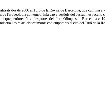
 realitzats des de 2006 al Turó de la Rovira de Barcelona, que culminà e
ent de l'arqueologia contemporània cap a vestigis del passat més recent, c
ren i que perduren fins a les portes dels Jocs Olímpics de Barcelona el 
antiaèria i es relata els testimonis contemporanis al cim del Turó de la Ro