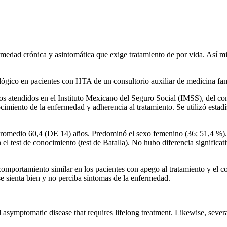
ermedad crónica y asintomática que exige tratamiento de por vida. Así 
cológico en pacientes con HTA de un consultorio auxiliar de medicina f
s atendidos en el Instituto Mexicano del Seguro Social (IMSS), del cons
imiento de la enfermedad y adherencia al tratamiento. Se utilizó estadí
 promedio 60,4 (DE 14) años. Predominó el sexo femenino (36; 51,4 %).
 el test de conocimiento (test de Batalla). No hubo diferencia significati
omportamiento similar en los pacientes con apego al tratamiento y el c
se sienta bien y no perciba síntomas de la enfermedad.
 asymptomatic disease that requires lifelong treatment. Likewise, sever