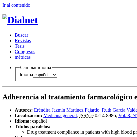
Ir al conteni
d
o
B
uscar
R
evistas
T
esis
Co
n
gresos
m
étricas
Cambiar idioma
Idioma
Adherencia al tratamiento farmacológico en
Autores:
Eréndira Jazmín Martínez Fajardo
,
Ruth García Vald
Localización:
Medicina general
,
ISSN-e
0214-8986,
Vol. 8, N
Idioma:
español
Títulos paralelos:
Drug treatment compliance in patients with high blood pre