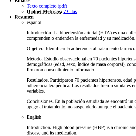
Enlaces
Texto completo (
pdf
)
Dialnet Métricas
:
7
Citas
Resumen
español
Introducción. La hipertensión arterial (HTA) es una enf
comprenden o entienden la enfermedad y su medicación.
Objetivo. Identificar la adherencia al tratamiento farma
Método. Estudio observacional en 70 pacientes hipertenso
demográficas (edad, sexo, índice de masa corporal), conoc
firmaron consentimiento informado.
Resultados. Participaron 70 pacientes hipertensos, edad
adherencia terapéutica. Los resultados fueron similares en
variables.
Conclusiones. En la población estudiada se encontró un c
apego al tratamiento, no suspenderlo aunque el paciente 
English
Introduction. High blood pressure (HBP) is a chronic and
disease and its medication.