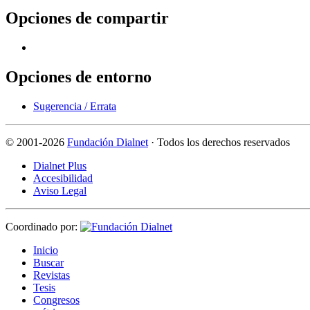
Opciones de compartir
Opciones de entorno
Sugerencia / Errata
©
2001-2026
Fundación Dialnet
· Todos los derechos reservados
Dialnet Plus
Accesibilidad
Aviso Legal
Coordinado por:
I
nicio
B
uscar
R
evistas
T
esis
Co
n
gresos