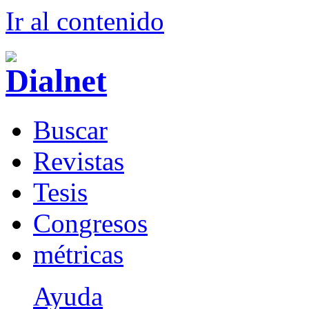
Ir al conteni
d
o
B
uscar
R
evistas
T
esis
Co
n
gresos
m
étricas
Ayuda