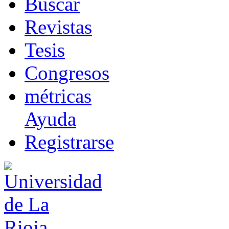
B
uscar
R
evistas
T
esis
Co
n
gresos
m
étricas
Ayuda
R
e
gistrarse