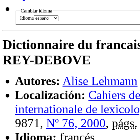
Cambiar idioma
Idioma
Dictionnaire du francais,
REY-DEBOVE
Autores:
Alise Lehmann
Localización:
Cahiers de
internationale de lexicol
9871,
Nº 76, 2000
,
págs.
Idioma:
francés