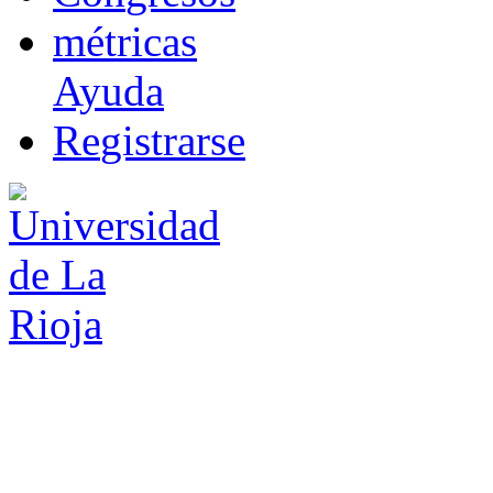
m
étricas
Ayuda
R
e
gistrarse