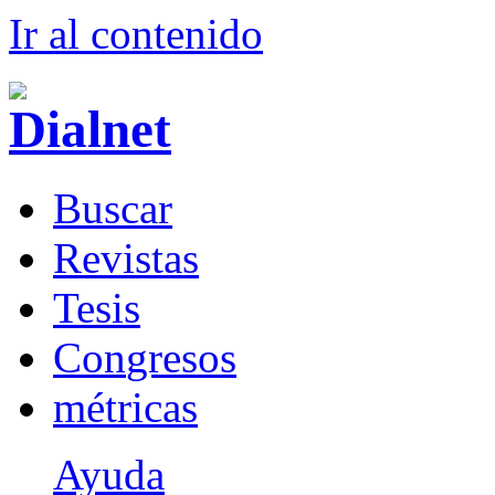
Ir al conteni
d
o
B
uscar
R
evistas
T
esis
Co
n
gresos
m
étricas
Ayuda