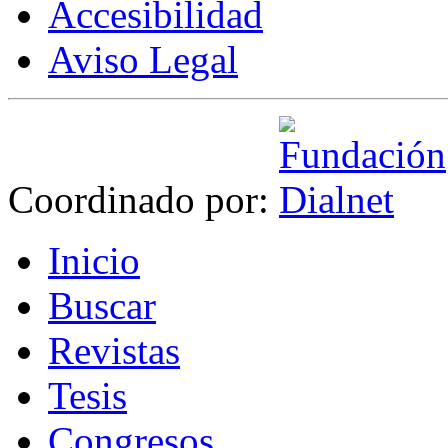
Accesibilidad
Aviso Legal
Coordinado por:
I
nicio
B
uscar
R
evistas
T
esis
Co
n
gresos