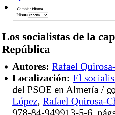
Cambiar idioma
Idioma
Los socialistas de la cap
República
Autores:
Rafael Quiros
Localización:
El sociali
del PSOE en Almería
/
c
López
,
Rafael Quirosa-
978-84-949913-5-6,
págs