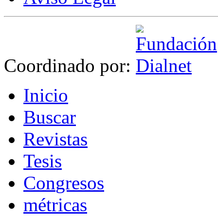
Coordinado por:
I
nicio
B
uscar
R
evistas
T
esis
Co
n
gresos
m
étricas