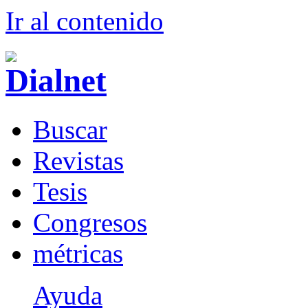
Ir al conteni
d
o
B
uscar
R
evistas
T
esis
Co
n
gresos
m
étricas
Ayuda